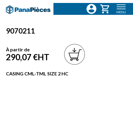
MENU
9070211
À partir de
290,07 €
HT
CASING CML-TML SIZE 2 HC