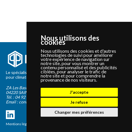
Nous utilisons des
cookies
Nous utilisons des cookies et d'autres
technologies de suivi pour améliorer
votre expérience de navigation sur
notre site, pour vous montrer un
contenu personnalisé et des publicités
ciblées, pour analyser le trafic de
Le spécialiste depuis 2012 de la vente de pièces détachées
notre site et pour comprendre la
pour climatisation et Pompe à Chaleur Panasonic et Sanyo
provenance de nos visiteurs.
ZA Les Bastides Blanches
J'accepte
04220
SAINTE-TULLE
Tél. :
04 92 75 89 55
Email :
contact@panapieces.com
Je refuse
Changer mes préférences
Mentions légales
|
CGV
Création PimentRouge.fr