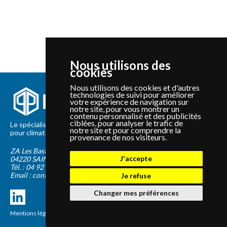
Nous utilisons des
cookies
Nous utilisons des cookies et d'autres
technologies de suivi pour améliorer
votre expérience de navigation sur
notre site, pour vous montrer un
contenu personnalisé et des publicités
ciblées, pour analyser le trafic de
Le spécialiste depuis 2012 de la vente de pièces détachées
notre site et pour comprendre la
pour climatisation et Pompe à Chaleur Panasonic et Sanyo
provenance de nos visiteurs.
ZA Les Bastides Blanches
J'accepte
04220
SAINTE-TULLE
Tél. :
04 92 75 89 55
Email :
contact@panapieces.com
Je refuse
Changer mes préférences
Mentions légales
|
CGV
Création PimentRouge.fr