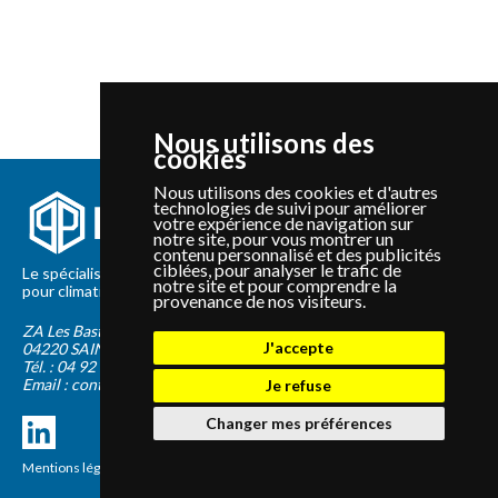
Nous utilisons des
cookies
Nous utilisons des cookies et d'autres
technologies de suivi pour améliorer
votre expérience de navigation sur
notre site, pour vous montrer un
contenu personnalisé et des publicités
ciblées, pour analyser le trafic de
Le spécialiste depuis 2012 de la vente de pièces détachées
notre site et pour comprendre la
pour climatisation et Pompe à Chaleur Panasonic et Sanyo
provenance de nos visiteurs.
ZA Les Bastides Blanches
J'accepte
04220
SAINTE-TULLE
Tél. :
04 92 75 89 55
Email :
contact@panapieces.com
Je refuse
Changer mes préférences
Mentions légales
|
CGV
Création PimentRouge.fr