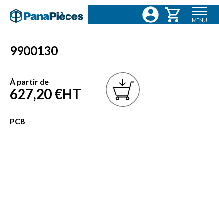
MENU
9900130
À partir de
627,20 €
HT
PCB