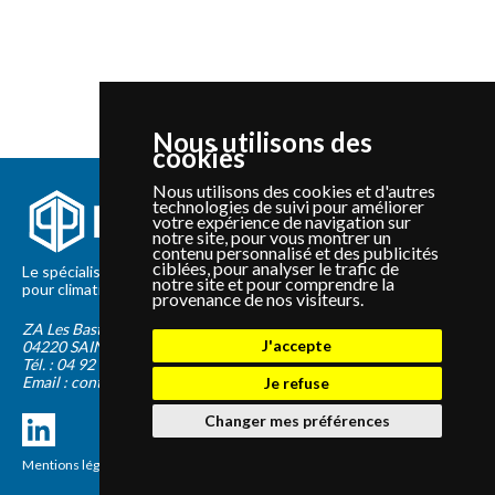
Nous utilisons des
cookies
Nous utilisons des cookies et d'autres
technologies de suivi pour améliorer
votre expérience de navigation sur
notre site, pour vous montrer un
contenu personnalisé et des publicités
ciblées, pour analyser le trafic de
Le spécialiste depuis 2012 de la vente de pièces détachées
notre site et pour comprendre la
pour climatisation et Pompe à Chaleur Panasonic et Sanyo
provenance de nos visiteurs.
ZA Les Bastides Blanches
J'accepte
04220
SAINTE-TULLE
Tél. :
04 92 75 89 55
Email :
contact@panapieces.com
Je refuse
Changer mes préférences
Mentions légales
|
CGV
Création PimentRouge.fr