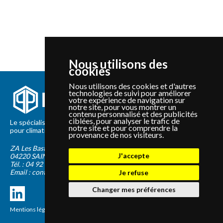
Nous utilisons des
cookies
Nous utilisons des cookies et d'autres
technologies de suivi pour améliorer
votre expérience de navigation sur
notre site, pour vous montrer un
contenu personnalisé et des publicités
ciblées, pour analyser le trafic de
Le spécialiste depuis 2012 de la vente de pièces détachées
notre site et pour comprendre la
pour climatisation et Pompe à Chaleur Panasonic et Sanyo
provenance de nos visiteurs.
ZA Les Bastides Blanches
J'accepte
04220
SAINTE-TULLE
Tél. :
04 92 75 89 55
Email :
contact@panapieces.com
Je refuse
Changer mes préférences
Mentions légales
|
CGV
Création PimentRouge.fr