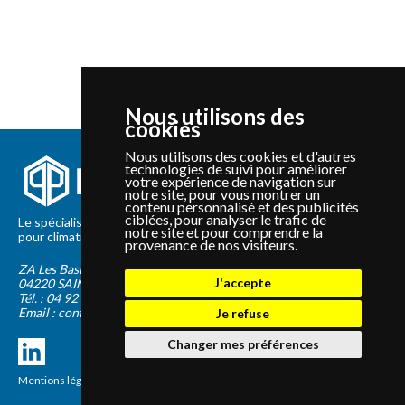
Nous utilisons des
cookies
Nous utilisons des cookies et d'autres
technologies de suivi pour améliorer
votre expérience de navigation sur
notre site, pour vous montrer un
contenu personnalisé et des publicités
ciblées, pour analyser le trafic de
Le spécialiste depuis 2012 de la vente de pièces détachées
notre site et pour comprendre la
pour climatisation et Pompe à Chaleur Panasonic et Sanyo
provenance de nos visiteurs.
ZA Les Bastides Blanches
J'accepte
04220
SAINTE-TULLE
Tél. :
04 92 75 89 55
Email :
contact@panapieces.com
Je refuse
Changer mes préférences
Mentions légales
|
CGV
Création PimentRouge.fr