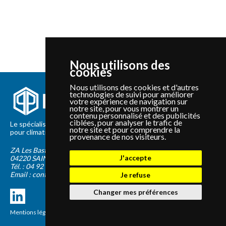
Nous utilisons des
cookies
Nous utilisons des cookies et d'autres
technologies de suivi pour améliorer
votre expérience de navigation sur
notre site, pour vous montrer un
contenu personnalisé et des publicités
ciblées, pour analyser le trafic de
Le spécialiste depuis 2012 de la vente de pièces détachées
notre site et pour comprendre la
pour climatisation et Pompe à Chaleur Panasonic et Sanyo
provenance de nos visiteurs.
ZA Les Bastides Blanches
J'accepte
04220
SAINTE-TULLE
Tél. :
04 92 75 89 55
Email :
contact@panapieces.com
Je refuse
Changer mes préférences
Mentions légales
|
CGV
Création PimentRouge.fr