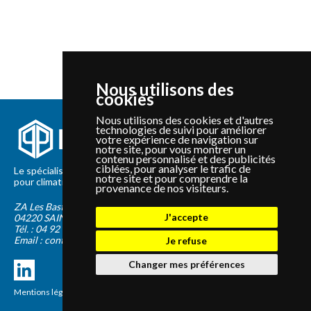
Nous utilisons des
cookies
Nous utilisons des cookies et d'autres
technologies de suivi pour améliorer
votre expérience de navigation sur
notre site, pour vous montrer un
contenu personnalisé et des publicités
ciblées, pour analyser le trafic de
Le spécialiste depuis 2012 de la vente de pièces détachées
notre site et pour comprendre la
pour climatisation et Pompe à Chaleur Panasonic et Sanyo
provenance de nos visiteurs.
ZA Les Bastides Blanches
J'accepte
04220
SAINTE-TULLE
Tél. :
04 92 75 89 55
Email :
contact@panapieces.com
Je refuse
Changer mes préférences
Mentions légales
|
CGV
Création PimentRouge.fr