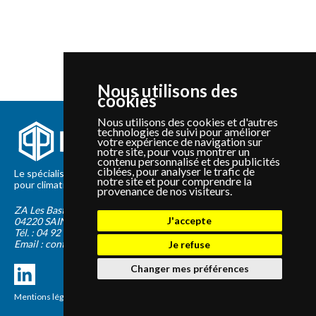
Nous utilisons des
cookies
Nous utilisons des cookies et d'autres
technologies de suivi pour améliorer
votre expérience de navigation sur
notre site, pour vous montrer un
contenu personnalisé et des publicités
ciblées, pour analyser le trafic de
Le spécialiste depuis 2012 de la vente de pièces détachées
notre site et pour comprendre la
pour climatisation et Pompe à Chaleur Panasonic et Sanyo
provenance de nos visiteurs.
ZA Les Bastides Blanches
J'accepte
04220
SAINTE-TULLE
Tél. :
04 92 75 89 55
Email :
contact@panapieces.com
Je refuse
Changer mes préférences
Mentions légales
|
CGV
Création PimentRouge.fr